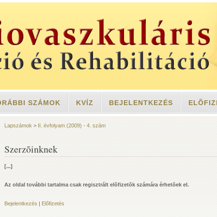
ORÁBBI SZÁMOK
KVÍZ
BEJELENTKEZÉS
ELÕFIZ
Lapszámok
>
II. évfolyam (2009) - 4. szám
Szerzõinknek
[...]
Az oldal további tartalma csak regisztrált elõfizetõk számára érhetõek el.
Bejelentkezés
|
Elõfizetés