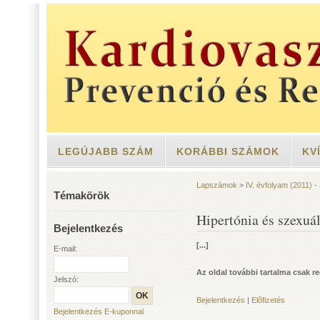
LEGÚJABB SZÁM
KORÁBBI SZÁMOK
KV
Lapszámok
>
IV. évfolyam (2011) -
Témakörök
Hipertónia és szexuál
Bejelentkezés
[...]
E-mail:
Az oldal további tartalma csak re
Jelszó:
Bejelentkezés
|
Elõfizetés
Bejelentkezés E-kuponnal