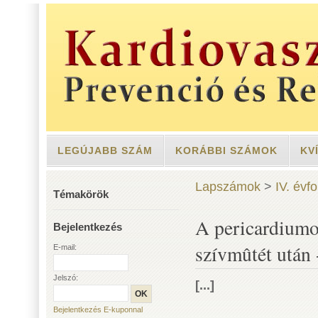
LEGÚJABB SZÁM
KORÁBBI SZÁMOK
KV
Lapszámok
>
IV. évf
Témakörök
A pericardiumo
Bejelentkezés
szívmûtét után 
E-mail:
Jelszó:
[...]
Bejelentkezés E-kuponnal