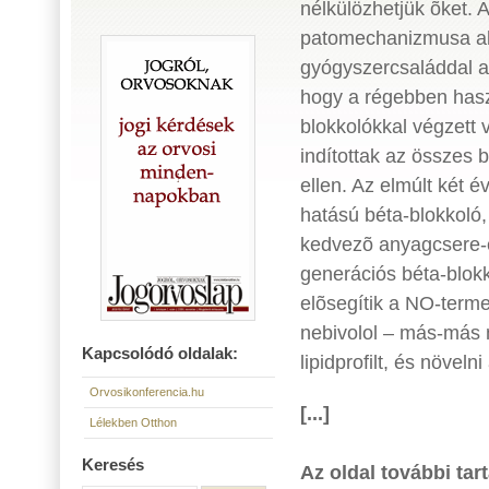
nélkülözhetjük õket.
patomechanizmusa ala
gyógyszercsaláddal a
hogy a régebben hasz
blokkolókkal végzett 
indítottak az összes 
ellen. Az elmúlt két 
hatású béta-blokkoló,
kedvezõ anyagcsere-e
generációs béta-blokk
elõsegítik a NO-terme
nebivolol – más-más
Kapcsolódó oldalak:
lipidprofilt, és növeln
Orvosikonferencia.hu
[...]
Lélekben Otthon
Keresés
Az oldal további tar