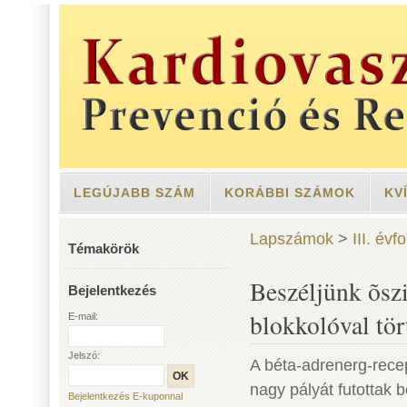
LEGÚJABB SZÁM
KORÁBBI SZÁMOK
KV
Lapszámok
>
III. év
Témakörök
Beszéljünk õszi
Bejelentkezés
blokkolóval tör
E-mail:
Jelszó:
A béta-adrenerg-recep
nagy pályát futottak 
Bejelentkezés E-kuponnal