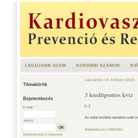
LEGÚJABB SZÁM
KORÁBBI SZÁMOK
KV
Lapszámok
>
III. évfolyam (2010) 
Témakörök
3 kreditpontos kvíz
Bejelentkezés
[...]
E-mail:
Az oldal további tartalma csak re
Jelszó:
Bejelentkezés
|
Elõfizetés
Bejelentkezés E-kuponnal