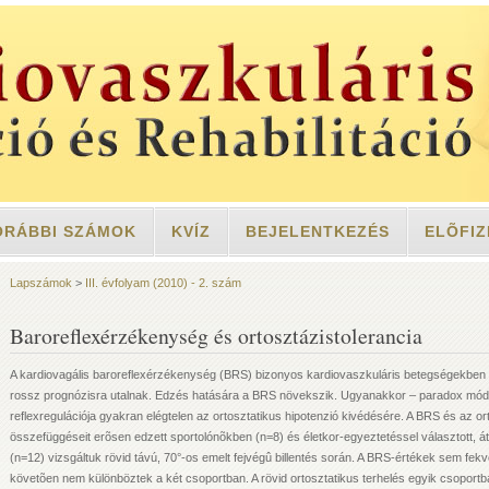
ORÁBBI SZÁMOK
KVÍZ
BEJELENTKEZÉS
ELÕFIZ
Lapszámok
>
III. évfolyam (2010) - 2. szám
Baroreflexérzékenység és ortosztázistolerancia
A kardiovagális baroreflexérzékenység (BRS) bizonyos kardiovaszkuláris betegségekben
rossz prognózisra utalnak. Edzés hatására a BRS növekszik. Ugyanakkor – paradox mód
reflexregulációja gyakran elégtelen az ortosztatikus hipotenzió kivédésére. A BRS és az o
összefüggéseit erõsen edzett sportolónõkben (n=8) és életkor-egyeztetéssel választott, 
(n=12) vizsgáltuk rövid távú, 70°-os emelt fejvégû billentés során. A BRS-értékek sem fe
követõen nem különböztek a két csoportban. A rövid ortosztatikus terhelés egyik csopor