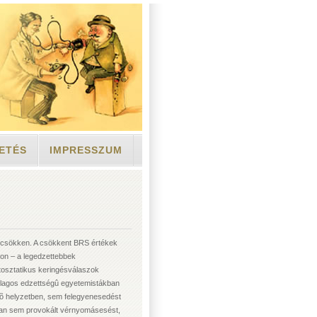
ETÉS
IMPRESSZUM
 csökken. A csökkent BRS értékek
on – a legedzettebbek
rtosztatikus keringésválaszok
átlagos edzettségû egyetemistákban
kvõ helyzetben, sem felegyenesedést
tban sem provokált vérnyomásesést,