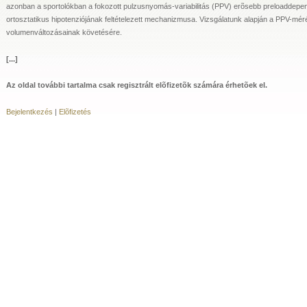
azonban a sportolókban a fokozott pulzusnyomás-variabilitás (PPV) erõsebb preloaddepend
ortosztatikus hipotenziójának feltételezett mechanizmusa. Vizsgálatunk alapján a PPV-mér
volumenváltozásainak követésére.
[...]
Az oldal további tartalma csak regisztrált elõfizetõk számára érhetõek el.
Bejelentkezés
|
Elõfizetés