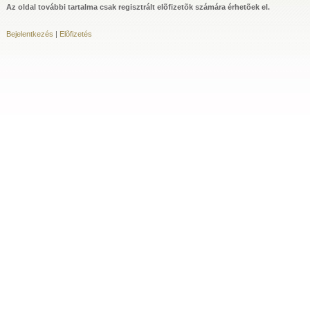
Az oldal további tartalma csak regisztrált elõfizetõk számára érhetõek el.
Bejelentkezés
|
Elõfizetés