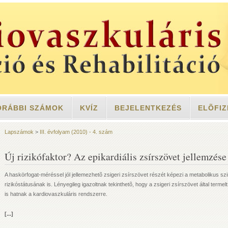
ORÁBBI SZÁMOK
KVÍZ
BEJELENTKEZÉS
ELÕFIZ
Lapszámok
>
III. évfolyam (2010) - 4. szám
Új rizikófaktor? Az epikardiális zsírszövet jellemzése
A haskörfogat-méréssel jól jellemezhetõ zsigeri zsírszövet részét képezi a metabolikus 
rizikóstátusának is. Lényegileg igazoltnak tekinthetõ, hogy a zsigeri zsírszövet által terme
is hatnak a kardiovaszkuláris rendszerre.
[...]