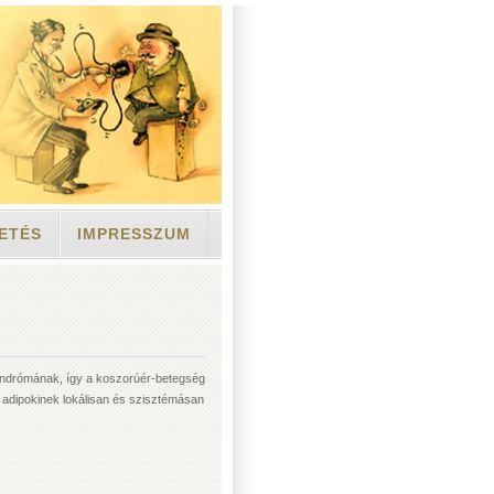
ETÉS
IMPRESSZUM
szindrómának, így a koszorúér-betegség
lt adipokinek lokálisan és szisztémásan