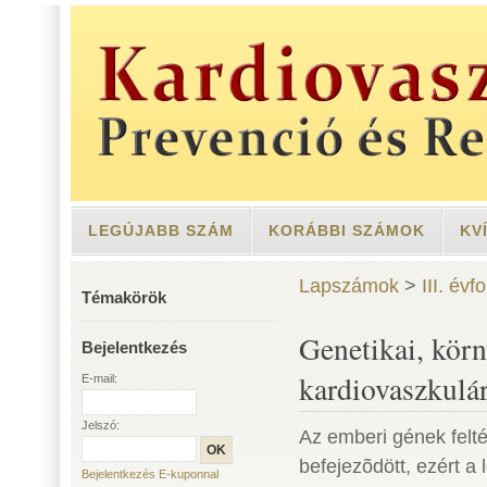
LEGÚJABB SZÁM
KORÁBBI SZÁMOK
KV
Lapszámok
>
III. év
Témakörök
Genetikai, körn
Bejelentkezés
kardiovaszkulár
E-mail:
Jelszó:
Az emberi gének fel
befejezõdött, ezért a
Bejelentkezés E-kuponnal