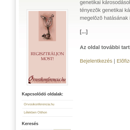
genetikai károsodások
tényezõk genetikai ká
megelõzõ hatásának 
[...]
Az oldal további tar
Bejelentkezés
|
Elõfi
Kapcsolódó oldalak:
Orvosikonferencia.hu
Lélekben Otthon
Keresés